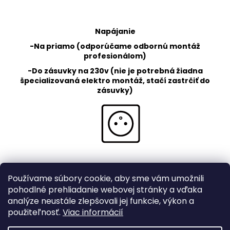
Napájanie
-Na priamo (odporúčame odbornú montáž
profesionálom)
-Do zásuvky na 230v (nie je potrebná žiadna
špecializovaná elektro montáž, stačí zastrčiť do
zásuvky)
Používame súbory cookie, aby sme vám umožnili
Z
pohodlné prehliadanie webovej stránky a vďaka
á
analýze neustále zlepšovali jej funkcie, výkon a
obchodne podmienky
použiteľnosť.
Viac informácií
p
podmienky-ochrany-osobnych-udajov/
ä