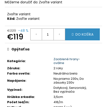
Môžeme doručiť do:
Zvoľte variant
Zvoľte variant
Kód:
Zvoľte variant
€229
–48 %
€119
DO KOŠÍKA
Jednotková
cena:
Opýtať sa
Zaoblené hrany-
Kategória
:
oválne
Záruka
:
2 roky
Farba svetla
:
Neutrálna biela
Na priamo 230v, Do
Napájanie
:
zásuvky 230v
Dotykový, Senzorický,
Vypínač
:
Bez vypínača
Hrúbka zrkadla
:
3,5cm
Počet led/m
:
416/m