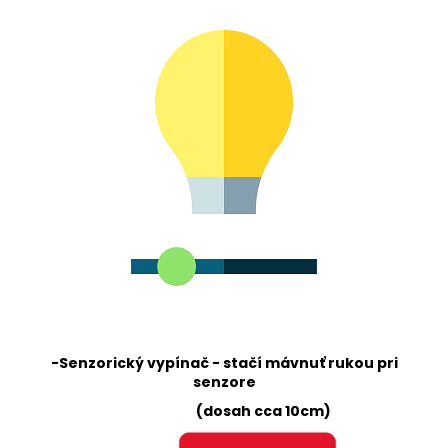
-Senzorický vypínač - stačí mávnuť rukou pri
senzore
(dosah cca 10cm)