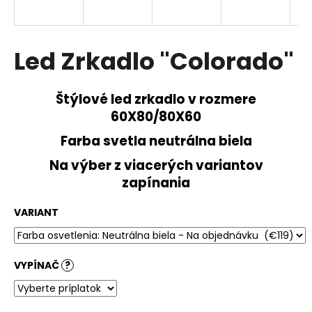
á
j
s
Led Zrkadlo "Colorado"
ť
?
Štýlové led zrkadlo v rozmere
60X80/80X60
Farba svetla neutrálna biela
HĽADAŤ
Na výber z viacerých variantov
zapínania
VARIANT
VYPÍNAČ
?