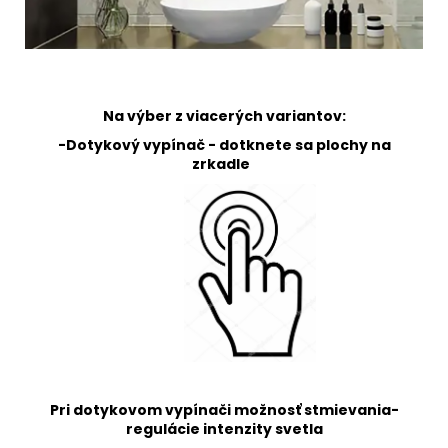
Na výber z viacerých variantov:
-Dotykový vypínač - dotknete sa plochy na
zrkadle
Pri dotykovom vypínači možnosť stmievania-
regulácie intenzity svetla